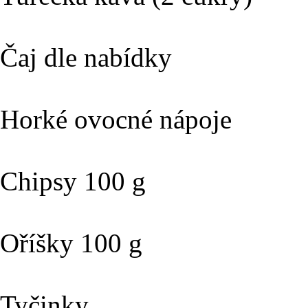
Čaj dle n
Horké ovocné
Chipsy 
Oříšky 
Tyči