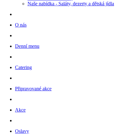
Naše nabídka - Saláty, dezerty a dětská jídla
O nás
Denní menu
Catering
Připravované akce
Akce
Oslavy