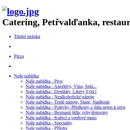
Catering, Petřvalďanka, restaura
Titulní stránka
Pizza
Naše nabídka
Naše nabídka - Pivo
Naše nabídka - Aperitivy, Víno, Sekt...
Naše nabídka - Destiláty, Likéry 0,04 l
Naše nabídka - Nealkoholické nápoje
Naše nabídka - Teplé nápoje, Slané, Sladkosti
Naše nabídka - Polévky, Předkrmy a jídla nejen k pivu
Naše nabídka - Bezmasá jídla, ryby,těstoviny
Naše nabídka - Kuřecí a vepřové maso
Naše nabídka - Speciality
Naše nabídka - Přílohy