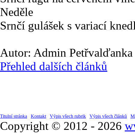
Neděle
Srnčí gulášek s variací kned
Autor: Admin Petřvalďanka |
Přehled dalších článků
Titulní stránka
Kontakt
Výpis všech rubrik
Výpis všech článků
Ma
Copyright © 2012 - 2026
w